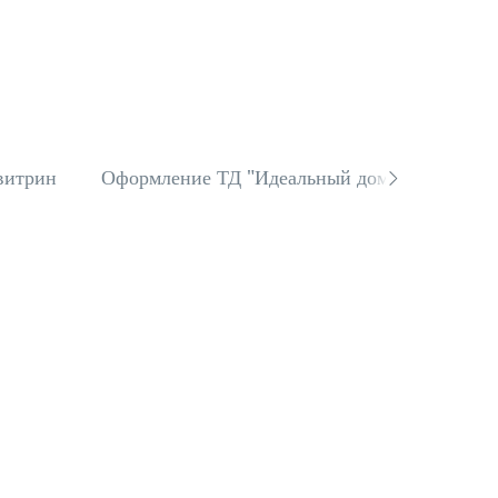
витрин
Оформление ТД "Идеальный дом"
Оформ