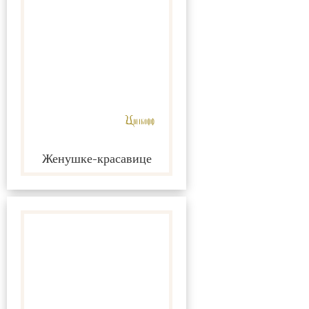
Женушке-красавице